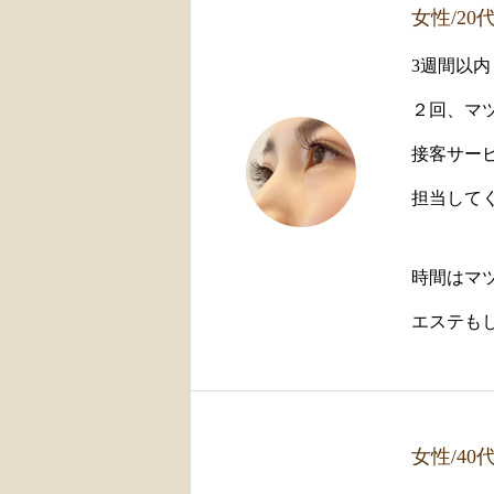
女性/20
3週間以内
２回、マ
接客サー
担当して
時間はマ
エステも
女性/4