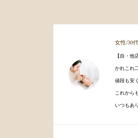
女性/30
【自・他店
かれこれ
値段も安く
これから
いつもあり