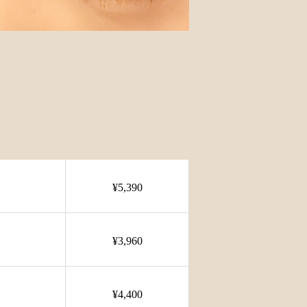
¥5,390
¥3,960
¥4,400